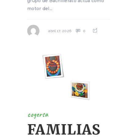
grupo de Bachillerato actúa como
motor del...
0
abril 17, 2026
cogersa
FAMILIAS