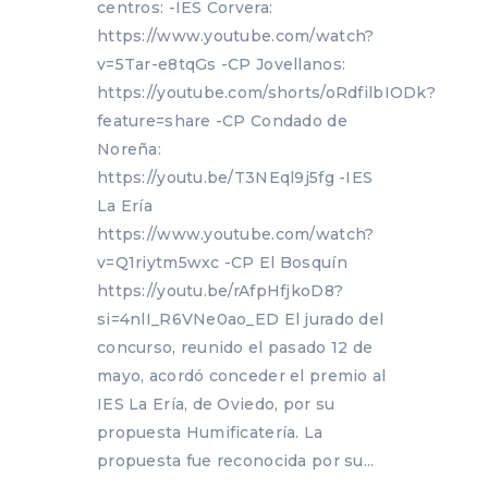
centros: -IES Corvera:
https://www.youtube.com/watch?
v=5Tar-e8tqGs -CP Jovellanos:
https://youtube.com/shorts/oRdfilbIODk?
feature=share -CP Condado de
Noreña:
https://youtu.be/T3NEql9j5fg -IES
La Ería
https://www.youtube.com/watch?
v=Q1riytm5wxc -CP El Bosquín
https://youtu.be/rAfpHfjkoD8?
si=4nlI_R6VNe0ao_ED El jurado del
concurso, reunido el pasado 12 de
mayo, acordó conceder el premio al
IES La Ería, de Oviedo, por su
propuesta Humificatería. La
propuesta fue reconocida por su...