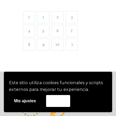
1
2
3
4
5
6
7
8
9
10
Este sitio utiliza cookies funcionales y scripts
externos para mejorar tu experiencia.
Mis ajustes
Acepto