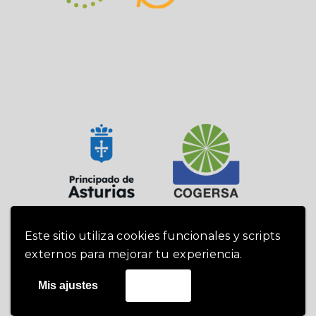
Este sitio utiliza cookies funcionales y scripts
externos para mejorar tu experiencia.
Cogersa 2019 -
Política de cookies
|
Mis ajustes
Acepto
Política de privacidad