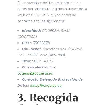
El responsable del tratamiento de los
datos personales recogidos a través de la
Web es COGERSA, cuyos datos de
contacto son los siguientes:
Identidad
:
COGERSA, S.A.U.
(COGERSA)
CIF
:
A 33068578
Dir. Postal
:
Carretera de COGERSA,
1125 – 33697 Serín (Asturias)
Tfno
:
985 31 49 73
Correo electrónico
:
cogersa@cogersa.es
Contacto Delegado Protección de
Datos
:
datos@cogersa.es
3. Recogida