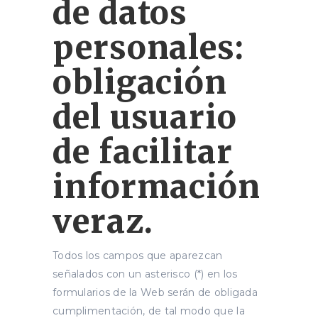
de datos
personales:
obligación
del usuario
de facilitar
información
veraz.
Todos los campos que aparezcan
señalados con un asterisco (*) en los
formularios de la Web serán de obligada
cumplimentación, de tal modo que la