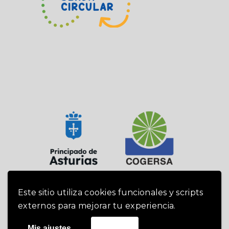
Este sitio utiliza cookies funcionales y scripts
externos para mejorar tu experiencia.
Cogersa 2019 -
Política de cookies
|
Mis ajustes
Acepto