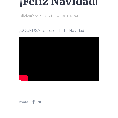
¡Feliz Navidad!
diciembre 21, 2021
COGERSA
¡COGERSA te desea Feliz Navidad!
share