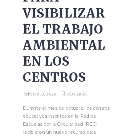
VISIBILIZAR
EL TRABAJO
AMBIENTAL
EN LOS
CENTROS
febrero 13, 2026
COGERSA
Durante el mes de octubre, los centros
educativos inscritos en la Red de
Escuelas por la Circularidad (REC)
recibieron un nuevo recurso para