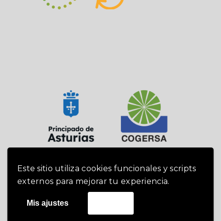
Este sitio utiliza cookies funcionales y scripts
externos para mejorar tu experiencia.
Cogersa 2019 -
Política de cookies
|
Mis ajustes
Acepto
Política de privacidad