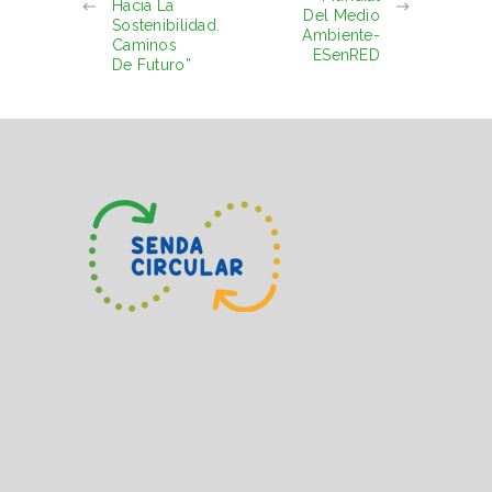
Hacia La
Del Medio
Sostenibilidad.
Ambiente-
Caminos
ESenRED
De Futuro”