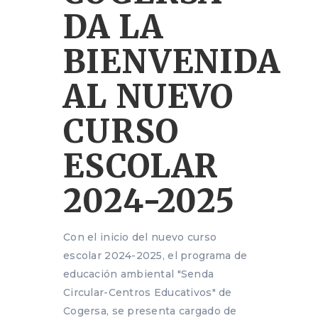
DA LA
BIENVENIDA
AL NUEVO
CURSO
ESCOLAR
2024-2025
Con el inicio del nuevo curso
escolar 2024-2025, el programa de
educación ambiental "Senda
Circular-Centros Educativos" de
Cogersa, se presenta cargado de