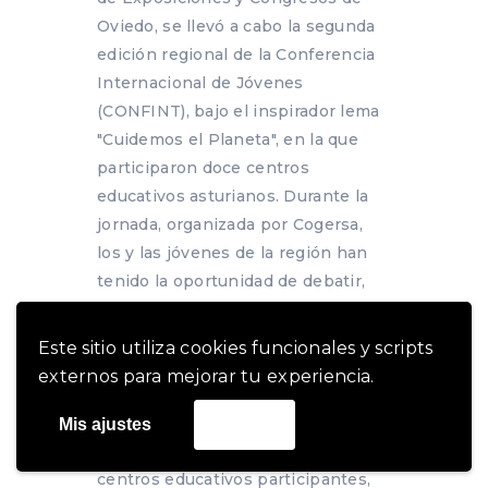
Oviedo, se llevó a cabo la segunda
edición regional de la Conferencia
Internacional de Jóvenes
(CONFINT), bajo el inspirador lema
"Cuidemos el Planeta", en la que
participaron doce centros
educativos asturianos. Durante la
jornada, organizada por Cogersa,
los y las jóvenes de la región han
tenido la oportunidad de debatir,
reflexionar y compartir
experiencias sobre temas tan
Este sitio utiliza cookies funcionales y scripts
importantes como el medio
externos para mejorar tu experiencia.
ambiente, la solidaridad y la
igualdad. A través de la lectura de
Mis ajustes
Acepto
un manifiesto elaborado por los
centros educativos participantes,